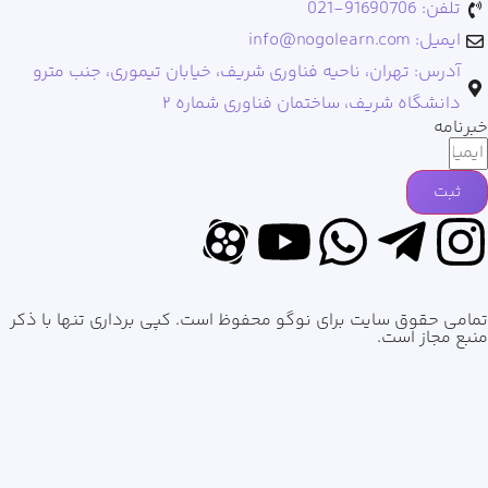
تلفن: 91690706-021
ایمیل: info@nogolearn.com
آدرس: تهران، ناحیه فناوری شریف، خیابان تیموری، جنب مترو
دانشگاه شریف، ساختمان فناوری شماره ۲
خبرنامه
ثبت
تمامی حقوق سایت برای نوگو محفوظ است. کپی برداری تنها با ذکر
منبع مجاز است.