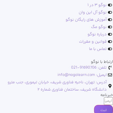
نوگو ۳ در ۱
نوگو آل این وان
آموزش های رایگان نوگو
نوگو مگ
درباره نوگو
قوانین و مقررات
تماس با ما
ارتباط با نوگو
تلفن: 91690706-021
ایمیل: info@nogolearn.com
آدرس: تهران، ناحیه فناوری شریف، خیابان تیموری، جنب مترو
دانشگاه شریف، ساختمان فناوری شماره ۲
خبرنامه
ثبت