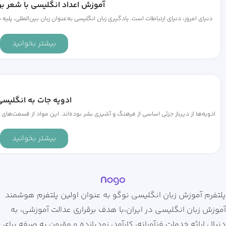
آموزش اعداد انگلیسی با شعر بر
دنیای امروز، دنیای ارتباطات است. یادگیری زبان انگلیسی به‌عنوان زبان بین‌المللی، پلیه بر
بیشتر بخوانید
ادویه جات به انگلیس
ادویه‌ها از دیرباز جزئی اساسی از فرهنگ و آشپزی بشر بوده‌اند. این مواد از قسمت‌های مخ
بیشتر بخوانید
پلتفرم آموزش زبان انگلیسی نوگو به عنوان اولین پلتفرم هوشمند
آموزش زبان انگلیسی در ایران،با هدف برقراری عدالت آموزشی، به
دنبال اراِئه خدمات فنآورانه، کارآمد، زودبازده و مقرون به صرفه برای