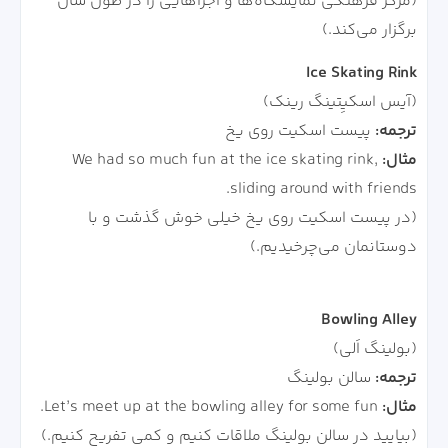
(مرکز فرهنگی نمایشگاه‌ها و اجراهایی را در طول سال
برگزار می‌کند.)
Ice Skating Rink
(آیس اسکیِتینگ رینک)
ترجمه:
پیست اسکیت روی یخ
مثال:
We had so much fun at the ice skating rink,
sliding around with friends.
(در پیست اسکیت روی یخ خیلی خوش گذشت و با
دوستانمان می‌چرخیدیم.)
Bowling Alley
(بولینگ اَلی)
ترجمه:
سالن بولینگ
مثال:
Let’s meet up at the bowling alley for some fun.
(بیایید در سالن بولینگ ملاقات کنیم و کمی تفریح کنیم.)