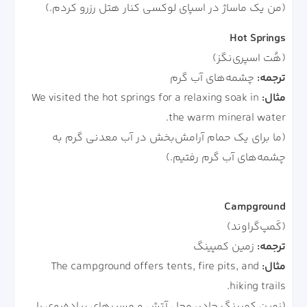
(من یک ماساژ در اسپای لوکسی کنار هتل رزرو کردم.)
Hot Springs
(هُت اسپری‌نگز)
ترجمه:
چشمه‌های آب گرم
مثال:
We visited the hot springs for a relaxing soak in
the warm mineral water.
(ما برای یک حمام آرامش‌بخش در آب معدنی گرم به
چشمه‌های آب گرم رفتیم.)
Campground
(کَمپ‌گراوند)
ترجمه:
زمین کمپینگ
مثال:
The campground offers tents, fire pits, and
hiking trails.
(زمین کمپینگ چادر، محل آتش و مسیرهای پیاده‌روی را