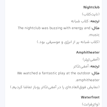
Nightclub
(نایت‌کلاب)
ترجمه:
کلاب شبانه
مثال:
The nightclub was buzzing with energy and
music.
(کلاب شبانه پر از انرژی و موسیقی بود.)
Amphitheater
(آمفی‌تِیِتر)
ترجمه:
آمفی‌تئاتر
مثال:
We watched a fantastic play at the outdoor
amphitheater.
(نمایش فوق‌العاده‌ای را در آمفی‌تئاتر روباز تماشا کردیم.)
Waterfront
(واتِرفرانت)